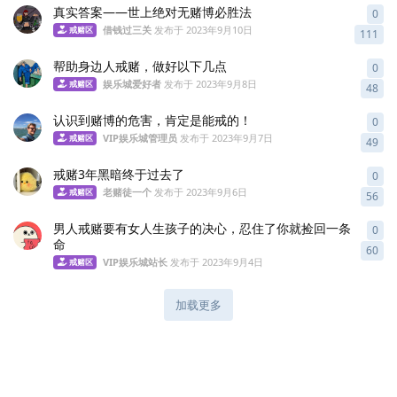
真实答案——世上绝对无赌博必胜法
0
0
条
借钱过三关
发布于
2023年9月10日
戒赌区
111
帮助身边人戒赌，做好以下几点
0
0
条
娱乐城爱好者
发布于
2023年9月8日
戒赌区
48
认识到赌博的危害，肯定是能戒的！
0
0
条
VIP娱乐城管理员
发布于
2023年9月7日
戒赌区
49
戒赌3年黑暗终于过去了
0
0
条
老赌徒一个
发布于
2023年9月6日
戒赌区
56
男人戒赌要有女人生孩子的决心，忍住了你就捡回一条
0
0
条
命
60
VIP娱乐城站长
发布于
2023年9月4日
戒赌区
加载更多