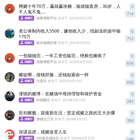
网赌十年70万，赢就赢块糖，输就输套房，30岁，人
0
0
条
不人鬼不鬼....
714
信誉博彩平台
发布于
2025年9月27日
戒赌区
老公体制内收入5500，嫌他收入少，找副业的途中输
0
0
条
170万
712
娱乐城爱好者
发布于
2025年9月8日
戒赌区
一包烟抽完，一年工资也输完，绝粮也瘫痪了
0
0
条
信誉博彩平台
发布于
2025年8月30日
戒赌区
654
赌徒啊，借钱舒服，还钱如索命一样
0
0
条
大湿兄
发布于
2025年4月10日
戒赌区
659
谨慎的赌博：在赌场中维持理智和保护资金
0
0
条
叫我靓仔
发布于
2024年9月14日
戒赌区
283
告别赌瘾，迎接新生活：坚定戒赌之路的五大步骤
0
0
条
借钱过三关
发布于
2024年9月3日
戒赌区
304
深谋远虑，戒赌改变人生
0
0
条
VIP娱乐城站长
发布于
2024年8月25日
戒赌区
199