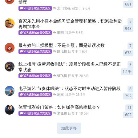
博弈
681
北门老张
回复于
9 6月
VIP娱乐城会员交流区
百家乐先用小额本金练习资金管理和策略，积累盈利后
9
9
条
再增加本金
943
李明
回复于
5 6月
VIP娱乐城会员交流区
最有效的止损模型：不是金额，而是错误次数
7
7
条
纸飞机
回复于
1 6月
VIP娱乐城会员交流区
678
线上棋牌“疲劳局收割法”：凌晨阶段很多人已经不是正
8
8
条
常状态
1.1千
纸飞机
回复于
28 5月
VIP娱乐城会员交流区
电子游艺“节奏休眠法”：状态不对时主动进入暂停阶段
8
8
条
周杰
回复于
23 5月
VIP娱乐城会员交流区
792
体育博彩冷门策略：如何抓住高赔率机会？
11
11
老狐狸
回复于
19 5月
VIP娱乐城会员交流区
602
加载更多