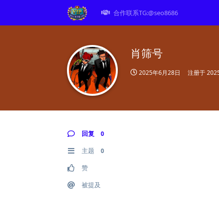
合作联系TG:@seo8686
肖筛号
2025年6月28日
注册于
20
回复
0
主题
0
赞
被提及