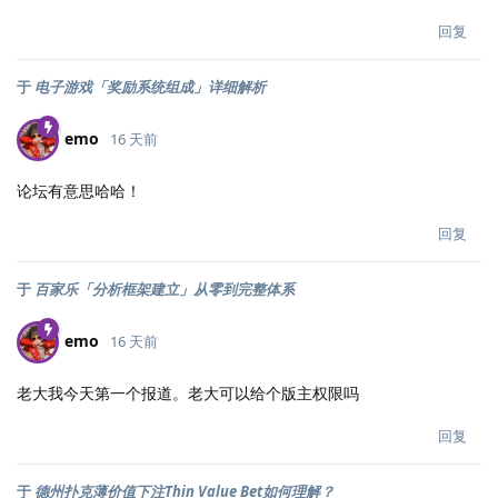
回复
于
电子游戏「奖励系统组成」详细解析
emo
16 天前
论坛有意思哈哈！
回复
于
百家乐「分析框架建立」从零到完整体系
emo
16 天前
老大我今天第一个报道。老大可以给个版主权限吗
回复
于
德州扑克薄价值下注Thin Value Bet如何理解？