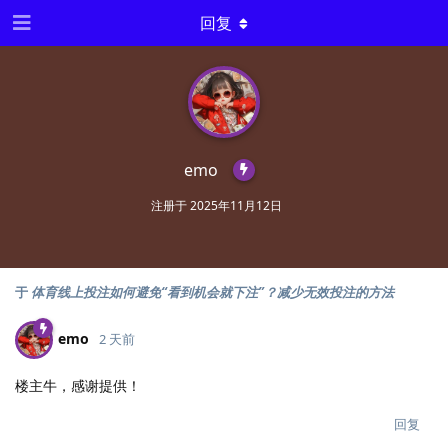
回复
emo
注册于
2025年11月12日
于
体育线上投注如何避免“看到机会就下注”？减少无效投注的方法
emo
2 天前
楼主牛，感谢提供！
回复