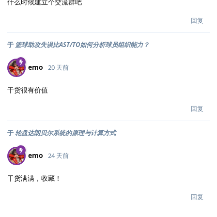
什么时候建立个交流群吧
回复
于
篮球助攻失误比AST/TO如何分析球员组织能力？
emo
20 天前
干货很有价值
回复
于
轮盘达朗贝尔系统的原理与计算方式
emo
24 天前
干货满满，收藏！
回复