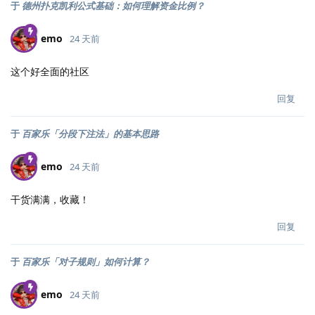
于
德州扑克凯利公式基础：如何理解资金比例？
emo
24 天前
这个好全面的社区
回复
于
百家乐「分段下注法」的基本思路
emo
24 天前
干货满满，收藏！
回复
于
百家乐「对子规则」如何计算？
emo
24 天前