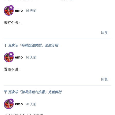
emo
16 天前
来打个卡～
回复
于
百家乐「特殊投注类型」全面介绍
emo
16 天前
置顶不谢！
回复
于
百家乐「牌局流程六步骤」完整解析
emo
20 天前