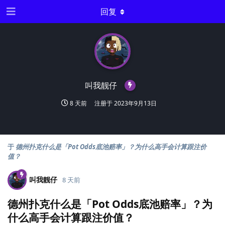
回复
叫我靓仔
8 天前
注册于
2023年9月13日
于
德州扑克什么是「Pot Odds底池赔率」？为什么高手会计算跟注价
值？
叫我靓仔
8 天前
德州扑克什么是「Pot Odds底池赔率」？为
什么高手会计算跟注价值？