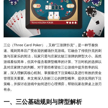
三公（Three Card Poker），又称“三张牌扑克”，是一种节奏快
速、规则简单且广受欢迎的赌场扑克游戏。它融合了传统扑克的刺
激与百家乐的简洁，玩家只需与庄家比较三张牌的牌型大小。虽然
游戏看似简单，但其中蕴含着牌型概率的计算、下注时机的选择以
及对庄家牌力的判断。对于那些希望在三公游戏中提升胜率的玩
家，深入理解其核心机制、掌握最优下注策略以及进行有效的资金
管理至关重要。本文将深入剖析三公的牌型概率、提供实用的下注
策略，并探讨在游戏中如何进行心理博弈，帮助玩家在牌桌上游刃
有余。
一、三公基础规则与牌型解析