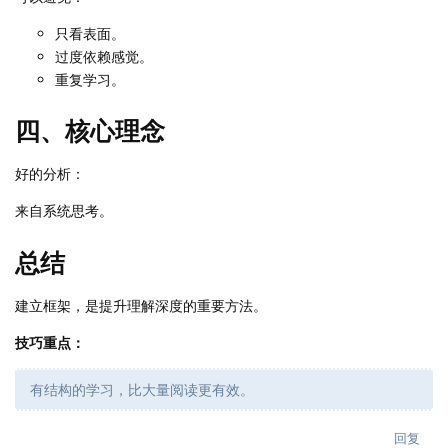
只看表面。
过度依赖感觉。
重复学习。
四、核心理念
好的分析：
来自系统思考。
总结
建立框架，是提升理解深度的重要方法。
技巧重点：
有结构的学习，比大量阅读更有效。
回复