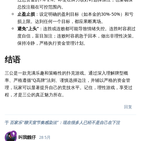
总投注额在可控范围内。
止盈止损
：设定明确的盈利目标（如本金的30%-50%）和亏
损上限。达到任何一个目标，都应果断离场。
避免“上头”
：连胜或连败都可能导致情绪失控。连胜时容易过
度自信，盲目加注；连败时容易急于回本，做出非理性决策。
保持冷静，严格执行资金管理计划。
结语
三公是一款充满乐趣和策略性的扑克游戏。通过深入理解牌型概
率、严格遵循“Q高牌”法则、谨慎选择边注，并辅以严格的资金管
理，玩家可以显著提升自己的竞技水平。记住，理性游戏，享受过
程，才是三公的真正魅力所在。
回复
于
百家乐“聊天室节奏感染法”：现在很多人已经不是自己在下注
叫我靓仔
28 5月