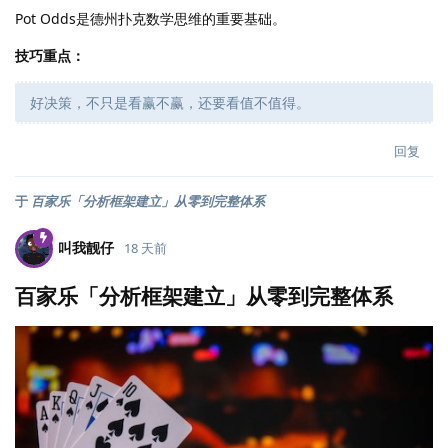
Pot Odds是德州扑克数学思维的重要基础。
技巧重点：
好决策，不只是看赢不赢，还要看值不值得。
回复
于
百家乐「分析框架建立」从零到完整体系
叫我靓仔
18 天前
百家乐「分析框架建立」从零到完整体系