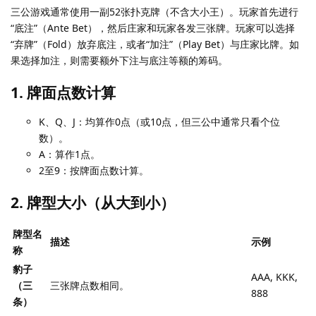
三公游戏通常使用一副52张扑克牌（不含大小王）。玩家首先进行
“底注”（Ante Bet），然后庄家和玩家各发三张牌。玩家可以选择
“弃牌”（Fold）放弃底注，或者“加注”（Play Bet）与庄家比牌。如
果选择加注，则需要额外下注与底注等额的筹码。
1. 牌面点数计算
K、Q、J：均算作0点（或10点，但三公中通常只看个位
数）。
A：算作1点。
2至9：按牌面点数计算。
2. 牌型大小（从大到小）
牌型名
描述
示例
称
豹子
AAA, KKK,
（三
三张牌点数相同。
888
条）