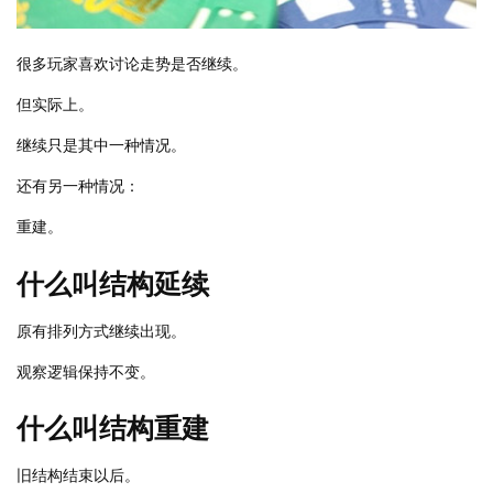
很多玩家喜欢讨论走势是否继续。
但实际上。
继续只是其中一种情况。
还有另一种情况：
重建。
什么叫结构延续
原有排列方式继续出现。
观察逻辑保持不变。
什么叫结构重建
旧结构结束以后。