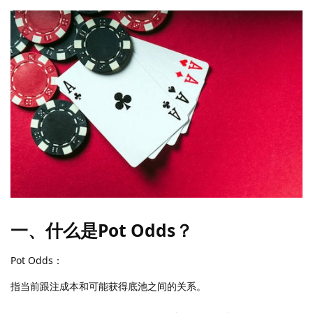
一、什么是Pot Odds？
Pot Odds：
指当前跟注成本和可能获得底池之间的关系。