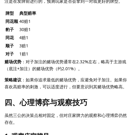
注是在发牌前进行的，预测玩家是否会拿到一对或更好的牌型。
牌型
典型赔率
同花顺
40赔1
豹子
30赔1
同花
4赔1
顺子
3赔1
对子
1赔1
赌场优势
：对子加注的赌场优势通常在2.32%左右，略高于主游戏
（底注+加注）的赌场优势（约2.01%）。
策略建议
：如果你追求最低的赌场优势，应避免对子加注。如果你
喜欢高赔率的刺激，可以适度进行，但要意识到其赌场优势略高。
四、心理博弈与观察技巧
虽然三公的决策点相对固定，但对庄家牌力的观察和心理博弈仍然
存在。