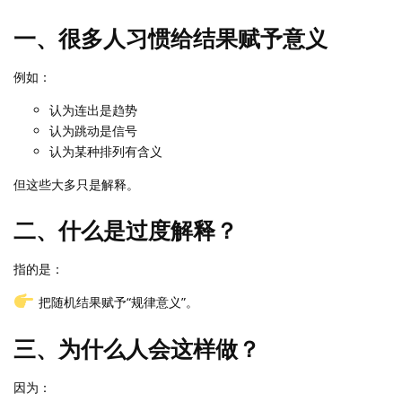
一、很多人习惯给结果赋予意义
例如：
认为连出是趋势
认为跳动是信号
认为某种排列有含义
但这些大多只是解释。
二、什么是过度解释？
指的是：
把随机结果赋予“规律意义”。
三、为什么人会这样做？
因为：