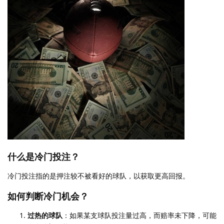
什么是冷门投注？
冷门投注指的是押注较不被看好的球队，以获取更高回报。
如何判断冷门机会？
过热的球队
：如果某支球队投注量过高，而赔率未下降，可能