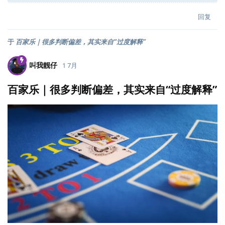
回复
于
百家乐｜很多判断偏差，其实来自“过度解释”
叫我靓仔
1 7月
百家乐｜很多判断偏差，其实来自“过度解释”