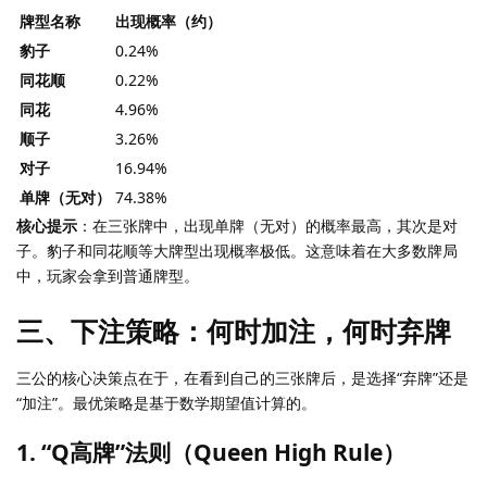
牌型名称
出现概率（约）
豹子
0.24%
同花顺
0.22%
同花
4.96%
顺子
3.26%
对子
16.94%
单牌（无对）
74.38%
核心提示
：在三张牌中，出现单牌（无对）的概率最高，其次是对
子。豹子和同花顺等大牌型出现概率极低。这意味着在大多数牌局
中，玩家会拿到普通牌型。
三、下注策略：何时加注，何时弃牌
三公的核心决策点在于，在看到自己的三张牌后，是选择“弃牌”还是
“加注”。最优策略是基于数学期望值计算的。
1. “Q高牌”法则（Queen High Rule）