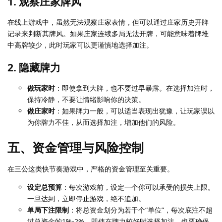
1. 观察庄家牌风
在线上游戏中，虽然无法观察庄家表情，但可以通过庄家历史开牌
记录来判断其牌风。如果庄家连续多局无法开牌，可能意味着牌堆
中高牌较少，此时玩家可以更谨慎地选择加注。
2. 隐藏牌力
做玩家时
：即使拿到大牌，也不要过早暴露。在选择加注时，
保持冷静，不要让情绪影响你的决策。
做庄家时
：如果牌力一般，可以适当表现出犹豫，让玩家误以
为你牌力不佳，从而选择加注，增加他们的风险。
五、资金管理与风险控制
在三公这类快节奏游戏中，严格的资金管理至关重要。
设定总预算
：每次游戏前，设定一个你可以承受的损失上限。
一旦达到，立即停止游戏，绝不追加。
单局下注限制
：将总资金划分为若干个“单位”，每次底注不超
过总资金的1%-2%。即使在牌力较好时选择加注，也要确保