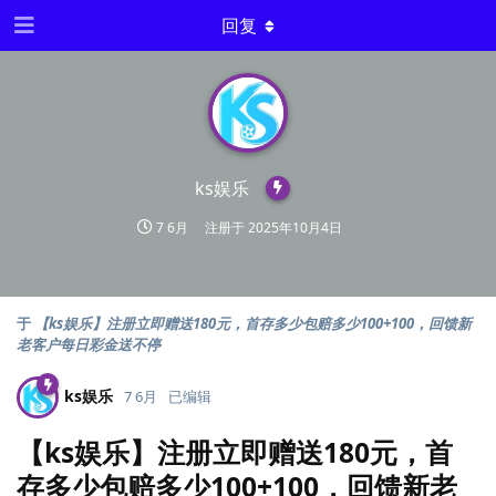
回复
ks娱乐
7 6月
注册于
2025年10月4日
于
【ks娱乐】注册立即赠送180元，首存多少包赔多少100+100，回馈新
老客户每日彩金送不停
ks娱乐
7 6月
已编辑
【ks娱乐】注册立即赠送180元，首
存多少包赔多少100+100，回馈新老