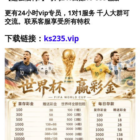
更有24小时vip专员，1对1服务 千人大群可
交流。联系客服享受所有特权
下载链接：
ks235.vip