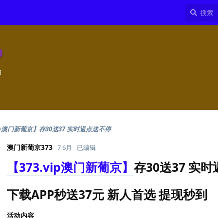
日
vip澳门新葡京】存30送37 实时返点送不停
澳门新葡京373
7 6月
已编辑
【373.vip澳门新葡京】
存30送37 实
下载APP秒送37元 新人首选 提现秒到
活动内容