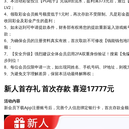
3、本活动彩金投注【PG电子】完成8倍流水，盈利满373元后，通
LV2；
4、领取彩金会员账号额度低于1元时，再次存款不受限制。凡是彩金
收回彩金及彩金产生的盈利；
5、如未达到可申请提款条件，财务部有权将您的提款重新返入游戏账
款；
6、为确保会员的注册资料真实有效，首次取款不可修改【钱能钱包地
额；
7、【安全升级】强烈建议全体会员启用2FA双重身份验证！搜索【免獴身
步到位！
8、每位会员仅限申请一次，如出现同姓名、手机号码、IP地址，则视
9、为避免文字理解差异，保留本活动最终解释权；
新人首存礼 首次存款 喜迎17777元
活动内容
新会员下载App注册账号后，完善个人信息绑定银行卡，首次存款金额20