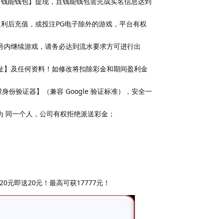
过【钱能钱包】提现，且钱能钱包需完成实名信息达到
盈利后充值，或投注PG电子除外的游戏，平台有权
号内继续游戏，请务必达到流水要求方可进行出
址】及任何资料！如修改将扣除彩金和期间盈利金
份验证器】（兼容 Google 验证标准），安全一
为 同一个人，公司有权拒绝派送彩金；
元即送20元！最高可获17777元！