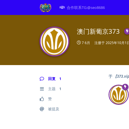
合作联系TG:@seo8686
澳门新葡京373
7 6月
注册于
2025年10月1
于
【373.
回复
1
主题
1
赞
被提及