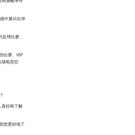
慧和策略争夺
游戏中展示出华
实的足球比赛，
比赛。VIP
这场电竞狂
？
人喜好和了解
助您更好地了