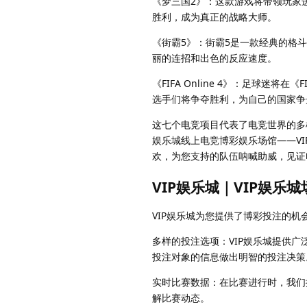
《梦三国2》：这款游戏将带领玩家
胜利，成为真正的战略大师。
《街霸5》：街霸5是一款经典的格
丽的连招和出色的反应速度。
《FIFA Online 4》：足球迷将
选手们将争夺胜利，为自己的国家争
这七个电竞项目代表了电竞世界的多
娱乐城线上电竞博彩娱乐场馆——V
欢，为您支持的队伍呐喊助威，见证
VIP娱乐城｜VIP娱
VIP娱乐城为您提供了博彩投注的机
多样的投注选项：VIP娱乐城提供
投注对象的信息做出明智的投注决策
实时比赛数据：在比赛进行时，我们
解比赛动态。