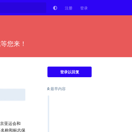
注册
登录
城等您来！
登录以回复
最早内容
北京亚运会和
事名称和标志保