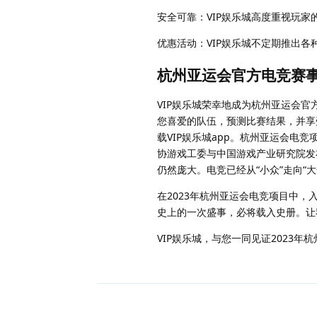
安全可靠：VIP娱乐城高度重视玩
优惠活动：VIP娱乐城不定期推出
杭州亚运会官方电竞赛事
VIP娱乐城荣幸地成为杭州亚运会官
您喜爱的队伍，预测比赛结果，并享
载VIP娱乐城app。杭州亚运会
协游戏工委与中国游戏产业研究院发布
仍然庞大。电竞已经从“小众”走向“
在2023年杭州亚运会电竞项目中
史上的一次盛事，必将载入史册。让
VIP娱乐城，与您一同见证2023年