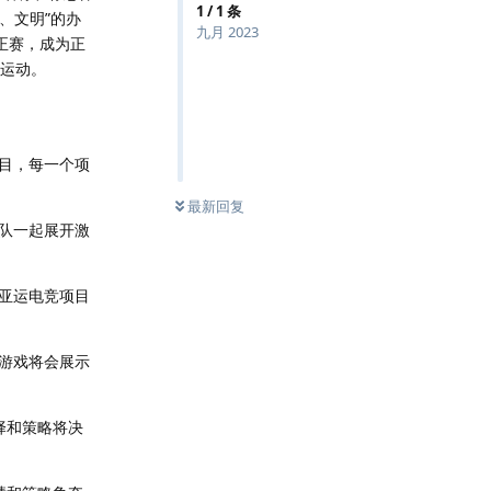
1
/
1
条
、文明”的办
九月 2023
正赛，成为正
育运动。
目，每一个项
最新回复
队一起展开激
亚运电竞项目
游戏将会展示
择和策略将决