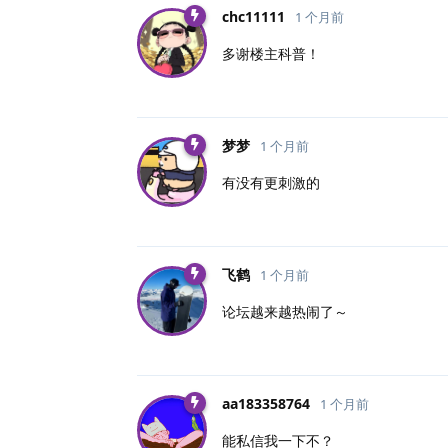
chc11111
1 个月前
多谢楼主科普！
梦梦
1 个月前
有没有更刺激的
飞鹤
1 个月前
论坛越来越热闹了～
aa183358764
1 个月前
能私信我一下不？