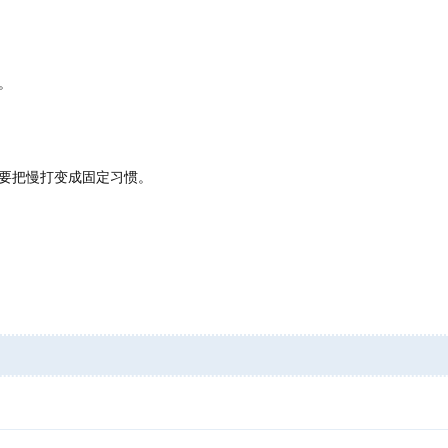
。
要把慢打变成固定习惯。