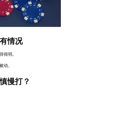
有情况
得很弱。
被动。
慎慢打？