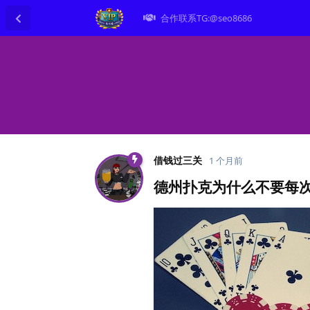
合作联系TG:@seo8686
借钱过三关
1 个月前
德州扑克为什么不要每