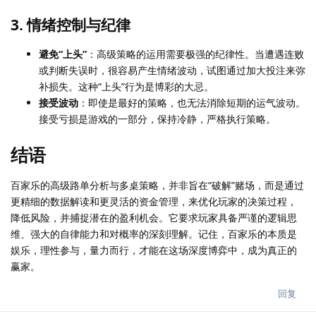
3. 情绪控制与纪律
避免“上头”
：高级策略的运用需要极强的纪律性。当遭遇连败
或判断失误时，很容易产生情绪波动，试图通过加大投注来弥
补损失。这种“上头”行为是博彩的大忌。
接受波动
：即使是最好的策略，也无法消除短期的运气波动。
接受亏损是游戏的一部分，保持冷静，严格执行策略。
结语
百家乐的高级路单分析与多桌策略，并非旨在“破解”赌场，而是通过
更精细的数据解读和更灵活的资金管理，来优化玩家的决策过程，
降低风险，并捕捉潜在的盈利机会。它要求玩家具备严谨的逻辑思
维、强大的自律能力和对概率的深刻理解。记住，百家乐的本质是
娱乐，理性参与，量力而行，才能在这场深度博弈中，成为真正的
赢家。
回复