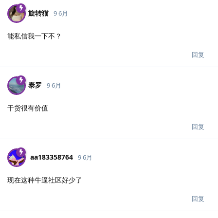
旋转猫
9 6月
能私信我一下不？
回复
泰罗
9 6月
干货很有价值
回复
aa183358764
9 6月
现在这种牛逼社区好少了
回复