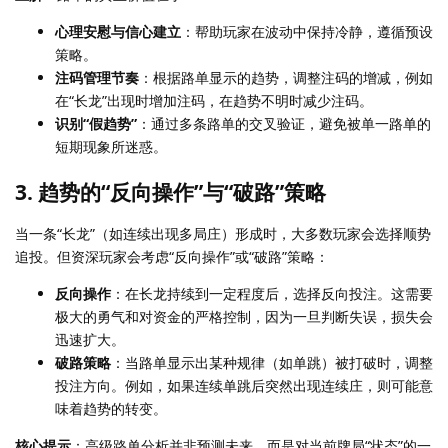
心理安慰与信心建立
：帮助玩家在波动中保持冷静，遵循预设
策略。
注码管理节奏
：根据路单显示的趋势，调整注码的增减，例如
在“长龙”出现时增加注码，在趋势不明时减少注码。
识别“假趋势”
：通过多条路单的交叉验证，避免被单一路单的
短期现象所迷惑。
3. 趋势的“反向操作”与“破路”策略
当一条“长龙”（如连续出现多局庄）形成时，大多数玩家会选择顺势
追投。但资深玩家会考虑“反向操作”或“破路”策略：
反向操作
：在长龙持续到一定程度后，选择反向投注。这需要
极大的勇气和对资金的严格控制，因为一旦判断失误，损失会
迅速扩大。
破路策略
：当路单显示出某种规律（如单跳）被打破时，调整
投注方向。例如，如果连续单跳后突然出现连续庄，则可能意
味着趋势的转变。
核心提示
：高级路单分析并非预测未来，而是对当前牌局“状态”的一