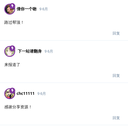
倩你一个吻
9 6月
路过帮顶！
回复
下一站请翻身
9 6月
来报道了
回复
chc11111
9 6月
感谢分享资源！
回复