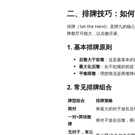
二、排牌技巧：如何
排牌（Set the Hand）是
牌都尽可能大，以击败庄家。
1. 基本排牌原则
后墩大于前墩
：这是最基本的规
最大化后墩
：在不犯规的前提
平衡两墩
：理想情况是两墩牌
2. 常见排牌组合
牌型组合
排牌策略
两对
将最大的对子放在后
一对+两张散
将对子放在后墩，两
牌
无对子，有公