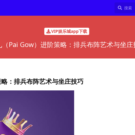
VIP娱乐城app下载
九（Pai Gow）进阶策略：排兵布阵艺术与坐庄
阶策略：排兵布阵艺术与坐庄技巧