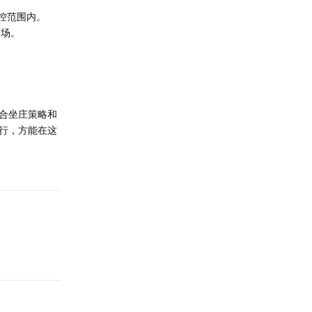
控范围内。
离场。
合坐庄策略和
行，方能在这
回复
回复