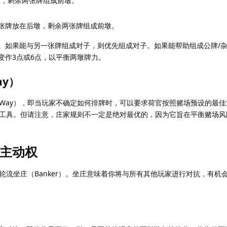
墩，剩余两张牌组成前墩。
张牌放在后墩，剩余两张牌组成前墩。
。如果能与另一张牌组成对子，则优先组成对子。如果能帮助组成公牌/
变作3点或6点，以平衡两墩牌力。
ay）
se Way），即当玩家不确定如何排牌时，可以要求荷官按照赌场预设的最
工具。但请注意，庄家规则不一定是绝对最优的，因为它旨在平衡赌场风
主动权
轮流坐庄（Banker）。坐庄意味着你将与所有其他玩家进行对抗，有机