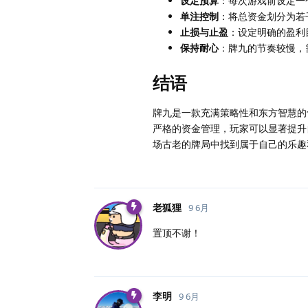
设定预算
：每次游戏前设定一
单注控制
：将总资金划分为若
止损与止盈
：设定明确的盈利
保持耐心
：牌九的节奏较慢，
结语
牌九是一款充满策略性和东方智慧的
严格的资金管理，玩家可以显著提升
场古老的牌局中找到属于自己的乐趣
老狐狸
9 6月
置顶不谢！
李明
9 6月