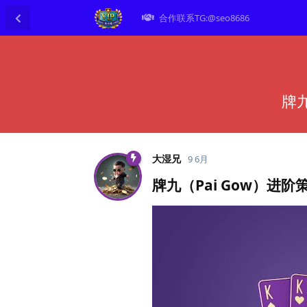
合作联系TG:@seo8686
牌
大湿兄
9 6月
牌九（Pai Gow）进