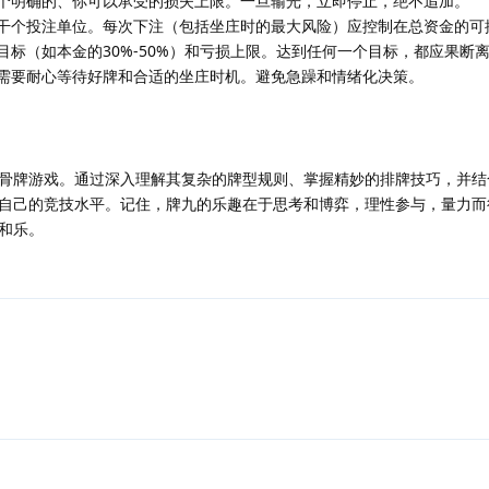
个明确的、你可以承受的损失上限。一旦输光，立即停止，绝不追加。
干个投注单位。每次下注（包括坐庄时的最大风险）应控制在总资金的可
目标（如本金的30%-50%）和亏损上限。达到任何一个目标，都应果断
需要耐心等待好牌和合适的坐庄时机。避免急躁和情绪化决策。
骨牌游戏。通过深入理解其复杂的牌型规则、掌握精妙的排牌技巧，并结
自己的竞技水平。记住，牌九的乐趣在于思考和博弈，理性参与，量力而
和乐。