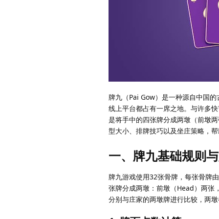
牌九（Pai Gow）是一种源自中
线上平台都占有一席之地。与许多快
是将手中的四张牌分成两墩（前墩两
型大小、排牌技巧以及坐庄策略，帮
一、牌九基础规则与
牌九游戏使用32张骨牌，每张骨牌
张牌分成两墩：前墩（Head）两张
分别与庄家的两墩牌进行比较，两墩