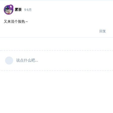
雾茶
9 6月
又来混个脸熟～
回复
说点什么吧...