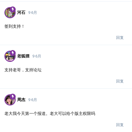
河石
9 6月
签到支持！
回复
老狐狸
9 6月
支持老哥，支持论坛
回复
周杰
9 6月
老大我今天第一个报道。老大可以给个版主权限吗
回复