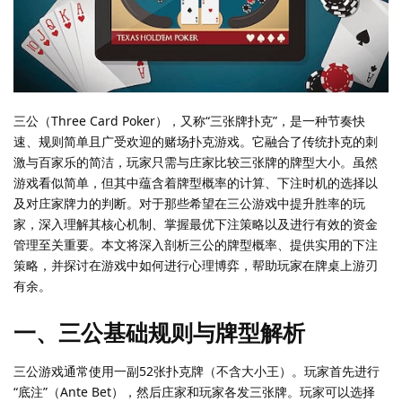
三公（Three Card Poker），又称“三张牌扑克”，是一种节奏快
速、规则简单且广受欢迎的赌场扑克游戏。它融合了传统扑克的刺
激与百家乐的简洁，玩家只需与庄家比较三张牌的牌型大小。虽然
游戏看似简单，但其中蕴含着牌型概率的计算、下注时机的选择以
及对庄家牌力的判断。对于那些希望在三公游戏中提升胜率的玩
家，深入理解其核心机制、掌握最优下注策略以及进行有效的资金
管理至关重要。本文将深入剖析三公的牌型概率、提供实用的下注
策略，并探讨在游戏中如何进行心理博弈，帮助玩家在牌桌上游刃
有余。
一、三公基础规则与牌型解析
三公游戏通常使用一副52张扑克牌（不含大小王）。玩家首先进行
“底注”（Ante Bet），然后庄家和玩家各发三张牌。玩家可以选择