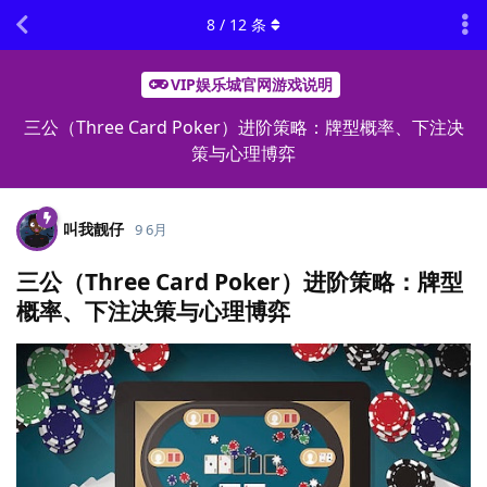
8
/
12
条
VIP娱乐城官网游戏说明
三公（Three Card Poker）进阶策略：牌型概率、下注决
策与心理博弈
叫我靓仔
9 6月
三公（Three Card Poker）进阶策略：牌型
概率、下注决策与心理博弈