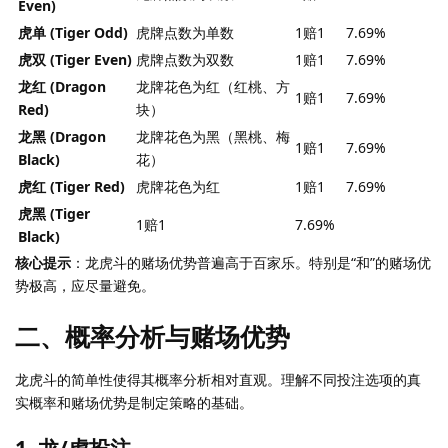
Even)
虎单 (Tiger Odd)
虎牌点数为单数
1赔1
7.69%
虎双 (Tiger Even)
虎牌点数为双数
1赔1
7.69%
龙红 (Dragon
龙牌花色为红（红桃、方
1赔1
7.69%
Red)
块）
龙黑 (Dragon
龙牌花色为黑（黑桃、梅
1赔1
7.69%
Black)
花）
虎红 (Tiger Red)
虎牌花色为红
1赔1
7.69%
虎黑 (Tiger
1赔1
7.69%
Black)
核心提示
：龙虎斗的赌场优势普遍高于百家乐。特别是“和”的赌场优
势极高，应尽量避免。
二、概率分析与赌场优势
龙虎斗的简单性使得其概率分析相对直观。理解不同投注选项的真
实概率和赌场优势是制定策略的基础。