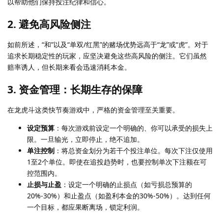
以帮助他们保持投注纪律和信心。
2. 避免高风险侧注
如前所述，“和”以及“单双/红黑”的赌场优势远高于“龙”或“虎”。对于
追求长期稳定性的玩家，应坚决避免这些高风险的侧注。它们虽然
赔率诱人，但长期来看会迅速消耗本金。
3. 资金管理：长期生存的保障
在龙虎斗这类快节奏游戏中，严格的资金管理至关重要。
设定预算
：每次游戏前设定一个明确的、你可以承受的损失上
限。一旦输光，立即停止，绝不追加。
单注控制
：将总资金划分为若干个投注单位。每次下注仅使用
1至2个单位。即使在追投趋势时，也要控制单次下注额在可
控范围内。
止损与止盈
：设定一个明确的止损点（如亏损总预算的
20%-30%）和止盈点（如盈利本金的30%-50%）。达到任何
一个目标，都应果断离场，锁定利润。