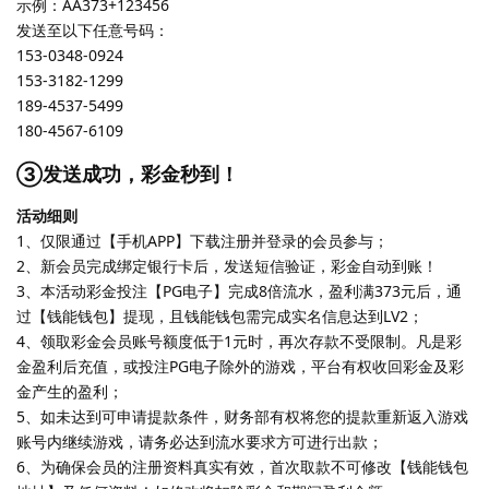
示例：AA373+123456
发送至以下任意号码：
153-0348-0924
153-3182-1299
189-4537-5499
180-4567-6109
③发送成功，彩金秒到！
活动细则
1、仅限通过【手机APP】下载注册并登录的会员参与；
2、新会员完成绑定银行卡后，发送短信验证，彩金自动到账！
3、本活动彩金投注【PG电子】完成8倍流水，盈利满373元后，通
过【钱能钱包】提现，且钱能钱包需完成实名信息达到LV2；
4、领取彩金会员账号额度低于1元时，再次存款不受限制。凡是彩
金盈利后充值，或投注PG电子除外的游戏，平台有权收回彩金及彩
金产生的盈利；
5、如未达到可申请提款条件，财务部有权将您的提款重新返入游戏
账号内继续游戏，请务必达到流水要求方可进行出款；
6、为确保会员的注册资料真实有效，首次取款不可修改【钱能钱包