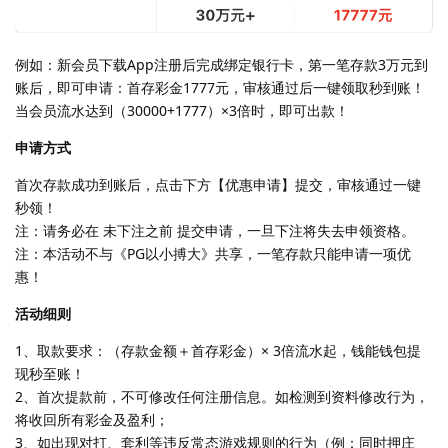
例如：新会员下载App注册后完成绑定银行卡，第一笔存款3万元到
账后，即可申请：首存彩金1777元，审核通过后一键领取秒到账！
当会员流水达到（30000+1777）×3倍时，即可出款！
申请方式
首次存款成功到账后，点击下方【优惠申请】提交，审核通过一键
秒领！
注：请务必在 未下注之前 提交申请，一旦下注将失去申领资格。
注：本活动不与《PG以小搏大》共享，一笔存款只能申请一项优
惠！
活动细则
1、取款要求：（存款金额＋首存彩金）× 3倍流水起，钱能钱包提
现秒至账！
2、首次提款前，不可修改任何注册信息。如检测到资料修改行为，
将收回所有彩金及盈利；
3、如出现对打、套利等违反常态游戏规则的行为（例：同时押庄