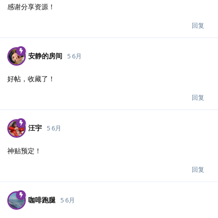
感谢分享资源！
回复
安静的房间
5 6月
好帖，收藏了！
回复
汪宇
5 6月
神贴预定！
回复
咖啡跑腿
5 6月