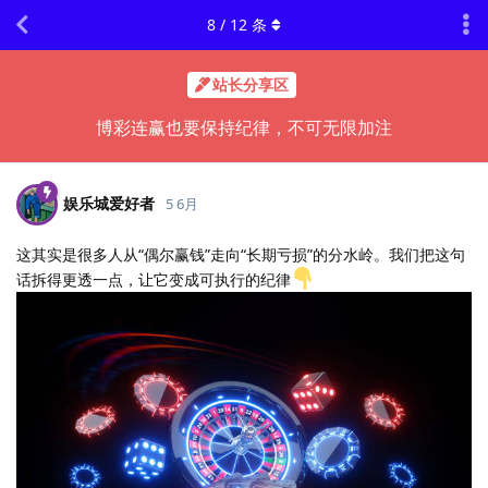
8
/
12
条
站长分享区
博彩连赢也要保持纪律，不可无限加注
娱乐城爱好者
5 6月
这其实是很多人从“偶尔赢钱”走向“长期亏损”的分水岭。我们把这句
话拆得更透一点，让它变成可执行的纪律