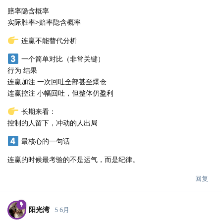
赔率隐含概率
实际胜率>赔率隐含概率
连赢不能替代分析
一个简单对比（非常关键）
行为 结果
连赢加注 一次回吐全部甚至爆仓
连赢控注 小幅回吐，但整体仍盈利
长期来看：
控制的人留下，冲动的人出局
最核心的一句话
连赢的时候最考验的不是运气，而是纪律。
回复
阳光湾
5 6月