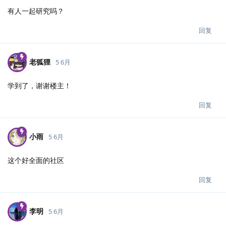
有人一起研究吗？
回复
老狐狸
5 6月
学到了，谢谢楼主！
回复
小雨
5 6月
这个好全面的社区
回复
李明
5 6月