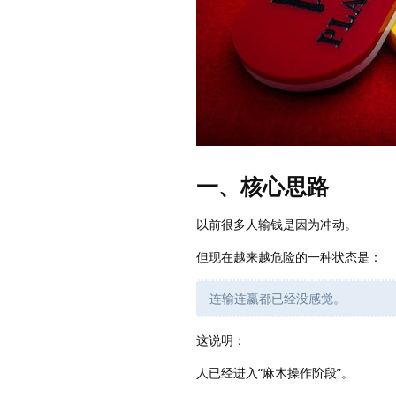
一、核心思路
以前很多人输钱是因为冲动。
但现在越来越危险的一种状态是：
连输连赢都已经没感觉。
这说明：
人已经进入“麻木操作阶段”。