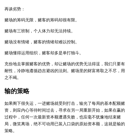
再谈劣势：
赌场的筹码无限，赌客的筹码却很有限。
赌场有三班制，个人体力却无法持续。
赌场没有情绪，赌客的情绪却难以控制。
赌场懂得运用组织，赌客却多是单打独斗。
充份地去掌握赌客的优势，却让赌场的优势无法得逞，我们只要有
耐性，冷静地遵循趋吉避凶的法则。赌场里的财富将取之不尽，用
之不竭。
输的策略
如果阁下很失运，一进赌场就受到打击，输光了每局的基本配额赌
资，则应内心等待时间过去，寻求在另一局重新开始，如果在赢的
过程中，任何一次最新资本额遭遇失败，也应毫不犹豫地结束赌
局，微笑离场，绝不可动用已装入口袋的原始资本额，这就是输的
策略。