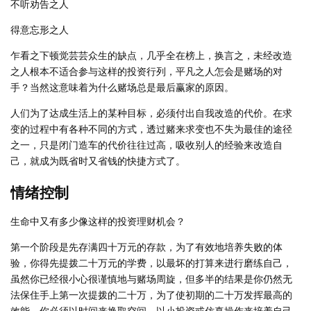
不听劝告之人
得意忘形之人
乍看之下顿觉芸芸众生的缺点，几乎全在榜上，换言之，未经改造
之人根本不适合参与这样的投资行列，平凡之人怎会是赌场的对
手？当然这意味着为什么赌场总是最后赢家的原因。
人们为了达成生活上的某种目标，必须付出自我改造的代价。在求
变的过程中有各种不同的方式，透过赌来求变也不失为最佳的途径
之一，只是闭门造车的代价往往过高，吸收别人的经验来改造自
己，就成为既省时又省钱的快捷方式了。
情绪控制
生命中又有多少像这样的投资理财机会？
第一个阶段是先存满四十万元的存款，为了有效地培养失败的体
验，你得先提拨二十万元的学费，以最坏的打算来进行磨练自己，
虽然你已经很小心很谨慎地与赌场周旋，但多半的结果是你仍然无
法保住手上第一次提拨的二十万，为了使初期的二十万发挥最高的
效能，你必须以时间来换取空间，以小投资或仿真操作来培养自己