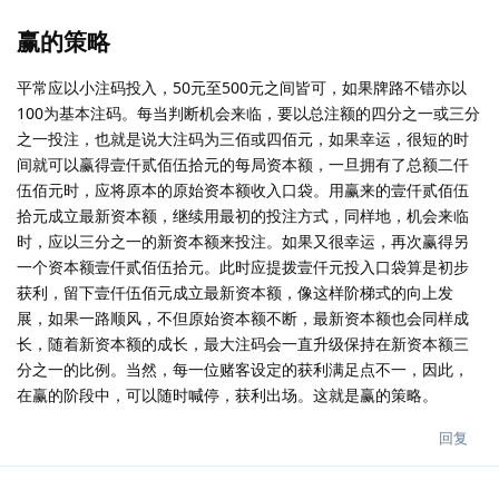
赢的策略
平常应以小注码投入，50元至500元之间皆可，如果牌路不错亦以
100为基本注码。每当判断机会来临，要以总注额的四分之一或三分
之一投注，也就是说大注码为三佰或四佰元，如果幸运，很短的时
间就可以赢得壹仟贰佰伍拾元的每局资本额，一旦拥有了总额二仟
伍佰元时，应将原本的原始资本额收入口袋。用赢来的壹仟贰佰伍
拾元成立最新资本额，继续用最初的投注方式，同样地，机会来临
时，应以三分之一的新资本额来投注。如果又很幸运，再次赢得另
一个资本额壹仟贰佰伍拾元。此时应提拨壹仟元投入口袋算是初步
获利，留下壹仟伍佰元成立最新资本额，像这样阶梯式的向上发
展，如果一路顺风，不但原始资本额不断，最新资本额也会同样成
长，随着新资本额的成长，最大注码会一直升级保持在新资本额三
分之一的比例。当然，每一位赌客设定的获利满足点不一，因此，
在赢的阶段中，可以随时喊停，获利出场。这就是赢的策略。
回复