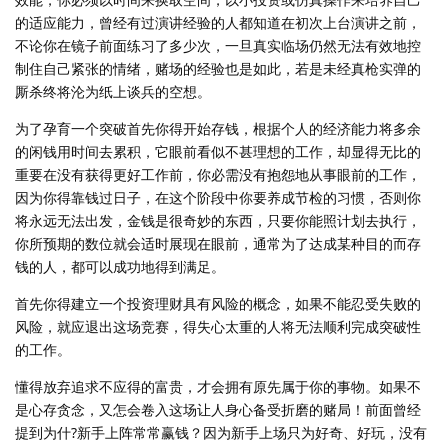
的适应能力，曾经有过演讲经验的人都知道在初次上台演讲之前，
不论你在镜子前面练习了多少次，一旦真实临场仍然无法有效地控
制住自己紧张的情绪，赌场的经验也是如此，若是未经真枪实弹的
厮杀终将沦为纸上谈兵的空想。
为了孕育一个突破首先你得开始存钱，根据个人的经济能力将多余
的闲钱用时间去累积，它眼前看似不甚理想的工作，却显得无比的
重要在没有获得更好工作前，你必需没有抱怨地从事眼前的工作，
因为你得靠钱过日子，在这个阶段中你要养成节检的习惯，否则你
将永远无法出发，金钱是很奇妙的东西，只要你能照计划去执行，
你所预期的数位就会适时展现在眼前，通常为了达成某种目的而存
钱的人，都可以成功地得到满足。
首先你得建立一个投资理财具有风险的概念，如果不能忍受失败的
风险，就应退出这场竞赛，得失心太重的人将无法顺利完成突破性
的工作。
懂得放弃追求不应得的富贵，才会拥有原先属于你的事物。如果不
是心存贪念，又怎会卷入这场让人身心备受折磨的赌局！前面曾经
提到为什?新手上阵常常赢钱？因为新手上场只为好奇、好玩，没有