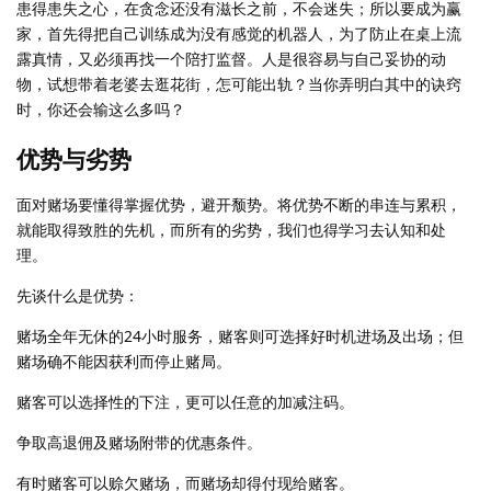
患得患失之心，在贪念还没有滋长之前，不会迷失；所以要成为赢
家，首先得把自己训练成为没有感觉的机器人，为了防止在桌上流
露真情，又必须再找一个陪打监督。人是很容易与自己妥协的动
物，试想带着老婆去逛花街，怎可能出轨？当你弄明白其中的诀窍
时，你还会输这么多吗？
优势与劣势
面对赌场要懂得掌握优势，避开颓势。将优势不断的串连与累积，
就能取得致胜的先机，而所有的劣势，我们也得学习去认知和处
理。
先谈什么是优势：
赌场全年无休的24小时服务，赌客则可选择好时机进场及出场；但
赌场确不能因获利而停止赌局。
赌客可以选择性的下注，更可以任意的加减注码。
争取高退佣及赌场附带的优惠条件。
有时赌客可以赊欠赌场，而赌场却得付现给赌客。