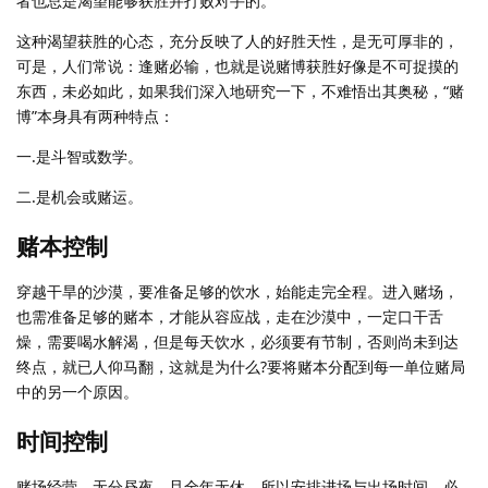
者也总是渴望能够获胜并打败对手的。
这种渴望获胜的心态，充分反映了人的好胜天性，是无可厚非的，
可是，人们常说：逢赌必输，也就是说赌博获胜好像是不可捉摸的
东西，未必如此，如果我们深入地研究一下，不难悟出其奥秘，“赌
博”本身具有两种特点：
一.是斗智或数学。
二.是机会或赌运。
赌本控制
穿越干旱的沙漠，要准备足够的饮水，始能走完全程。进入赌场，
也需准备足够的赌本，才能从容应战，走在沙漠中，一定口干舌
燥，需要喝水解渴，但是每天饮水，必须要有节制，否则尚未到达
终点，就已人仰马翻，这就是为什么?要将赌本分配到每一单位赌局
中的另一个原因。
时间控制
赌场经营，无分昼夜，且全年无休，所以安排进场与出场时间，必