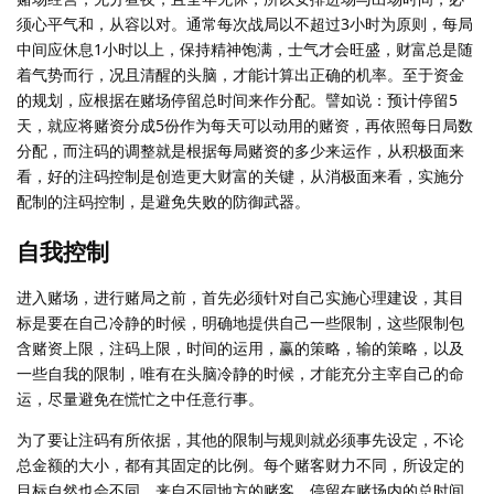
须心平气和，从容以对。通常每次战局以不超过3小时为原则，每局
中间应休息1小时以上，保持精神饱满，士气才会旺盛，财富总是随
着气势而行，况且清醒的头脑，才能计算出正确的机率。至于资金
的规划，应根据在赌场停留总时间来作分配。譬如说：预计停留5
天，就应将赌资分成5份作为每天可以动用的赌资，再依照每日局数
分配，而注码的调整就是根据每局赌资的多少来运作，从积极面来
看，好的注码控制是创造更大财富的关键，从消极面来看，实施分
配制的注码控制，是避免失败的防御武器。
自我控制
进入赌场，进行赌局之前，首先必须针对自己实施心理建设，其目
标是要在自己冷静的时候，明确地提供自己一些限制，这些限制包
含赌资上限，注码上限，时间的运用，赢的策略，输的策略，以及
一些自我的限制，唯有在头脑冷静的时候，才能充分主宰自己的命
运，尽量避免在慌忙之中任意行事。
为了要让注码有所依据，其他的限制与规则就必须事先设定，不论
总金额的大小，都有其固定的比例。每个赌客财力不同，所设定的
目标自然也会不同。来自不同地方的赌客，停留在赌场内的总时间