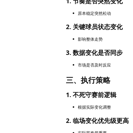
1. 节奏是否突然变化
原本稳定突然松动
2. 关键球员状态变化
影响整体走势
3. 数据变化是否同步
市场是否及时反应
三、执行策略
1. 不死守赛前逻辑
根据实际变化调整
2. 临场变化优先级更高
实际节奏最重要