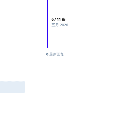
6
/
11
条
五月 2026
最新回复