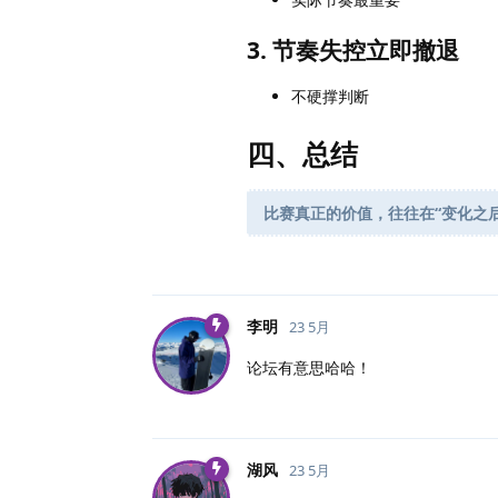
3. 节奏失控立即撤退
不硬撑判断
四、总结
比赛真正的价值，往往在“变化之后
李明
23 5月
论坛有意思哈哈！
湖风
23 5月