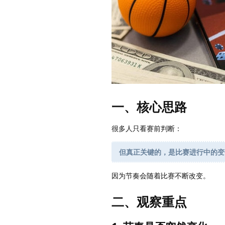
一、核心思路
很多人只看赛前判断：
但真正关键的，是比赛进行中的变
因为节奏会随着比赛不断改变。
二、观察重点