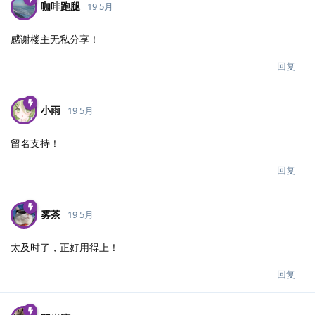
咖啡跑腿
19 5月
感谢楼主无私分享！
回复
小雨
19 5月
留名支持！
回复
雾茶
19 5月
太及时了，正好用得上！
回复