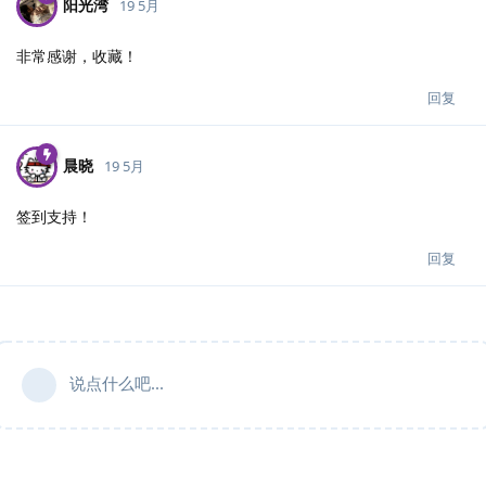
阳光湾
19 5月
非常感谢，收藏！
回复
晨晓
19 5月
签到支持！
回复
说点什么吧...