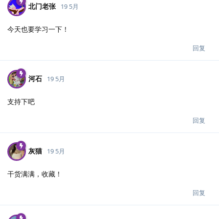
北门老张
19 5月
今天也要学习一下！
回复
河石
19 5月
支持下吧
回复
灰猫
19 5月
干货满满，收藏！
回复