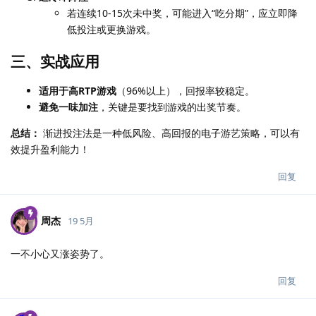
若连续10-15次未中奖，可能进入“吃分期”，应立即降
低投注或更换游戏。
三、实战应用
适用于高RTP游戏
（96%以上），回报率较稳定。
避免一味加注
，关键是要找到游戏的出奖节奏。
总结：
渐进投注法是一种低风险、高回报的电子游艺策略，可以有
效提升盈利能力！
回复
周杰
19 5月
一不小心又涨姿势了。
回复