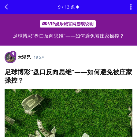
9
/
13
条
VIP娱乐城官网游戏说明
足球博彩“盘口反向思维”——如何避免被庄家操控？
大湿兄
19 5月
足球博彩“盘口反向思维”——如何避免被庄家
操控？