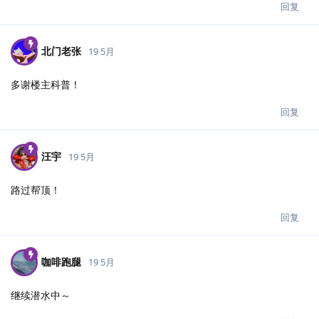
回复
北门老张
19 5月
多谢楼主科普！
回复
汪宇
19 5月
路过帮顶！
回复
咖啡跑腿
19 5月
继续潜水中～