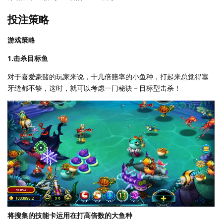
投注策略
游戏策略
1.击杀目标鱼
对于喜爱豪赌的玩家来说，十几倍赔率的小鱼种，打起来总觉得塞
牙缝都不够，这时，就可以考虑一门秘诀－目标型击杀！
将搜集的技能卡运用在打高倍数的大鱼种