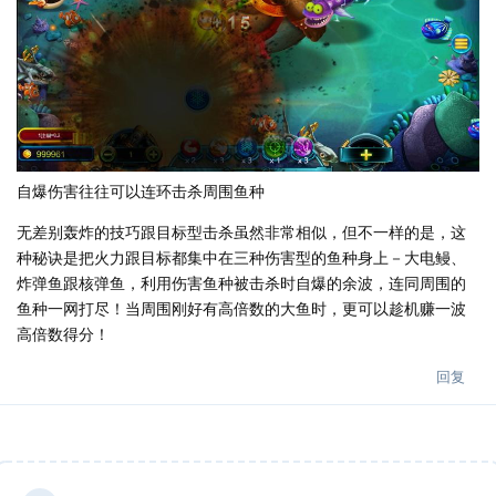
自爆伤害往往可以连环击杀周围鱼种
无差别轰炸的技巧跟目标型击杀虽然非常相似，但不一样的是，这
种秘诀是把火力跟目标都集中在三种伤害型的鱼种身上－大电鳗、
炸弹鱼跟核弹鱼，利用伤害鱼种被击杀时自爆的余波，连同周围的
鱼种一网打尽！当周围刚好有高倍数的大鱼时，更可以趁机赚一波
高倍数得分！
回复