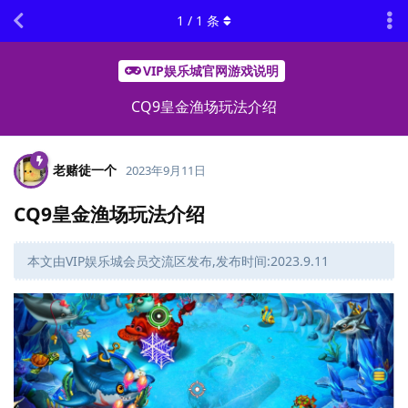
1
/
1
条
VIP娱乐城官网游戏说明
CQ9皇金渔场玩法介绍
老赌徒一个
2023年9月11日
CQ9皇金渔场玩法介绍
本文由VIP娱乐城会员交流区发布,发布时间:2023.9.11