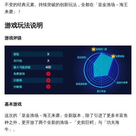
不变的经典元素、持续突破的创新玩法，全都在「皇金渔场－海王
来袭」！
游戏玩法说明
游戏评级
基本游戏
这次的「皇金渔场－海王来袭」全新版本，除了引进了更多丰富鱼
种之外，更开放了两个全新的渔场－「史前巨鳄」与「功夫海
牛」。