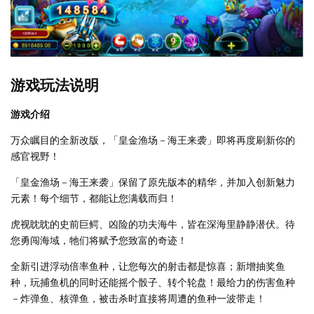
游戏玩法说明
游戏介绍
万众瞩目的全新改版，「皇金渔场－海王来袭」即将再度刷新你的
感官视野！
「皇金渔场－海王来袭」保留了原先版本的精华，并加入创新魅力
元素！每个细节，都能让您满载而归！
虎视眈眈的史前巨鳄、凶险的功夫海牛，皆在深海里静静潜伏。待
您勇闯海域，牠们将赋予您致富的奇迹！
全新引进浮动倍率鱼种，让您每次的射击都是惊喜；新增抽奖鱼
种，玩捕鱼机的同时还能摇个骰子、转个轮盘！最给力的伤害鱼种
－炸弹鱼、核弹鱼，被击杀时直接将周遭的鱼种一波带走！