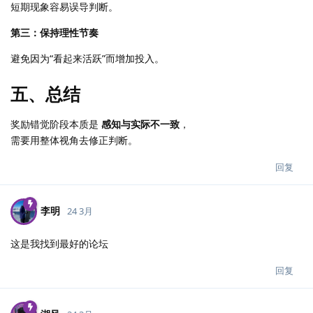
短期现象容易误导判断。
第三：保持理性节奏
避免因为“看起来活跃”而增加投入。
五、总结
奖励错觉阶段本质是
感知与实际不一致
，
需要用整体视角去修正判断。
回复
李明
24 3月
这是我找到最好的论坛
回复