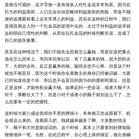
是相当可观的，这才导致一直有很多人对扎金花非常热衷。因为在
巨大的利益面前，人们总会自动忽略掉利益面前的危险，而奋不顾
身的追逐眼前看上去非常诱人的利益。其实在这样的过程中，我们
是很容易走入到一个扎金花的逆境中去的，太过于对利益的追求就
会削弱自己理性的判断，从而在玩扎金花的时候判断失误，造成了
自己的损失惨重。
其实在这种情况下，我们不能先去想着怎么赢钱，而是应该把重点
放在怎么回本上。等到本回来以后，有了点赢来的钱，就大胆的去
下，大胆的去诈。反正是赢来的钱，输回去也不心疼。但是这个时
候也不能盲目，因为这个时候你全真教主的身份已经被识破，大家
已经知道你是个诈，所以也不会盲目的因为你的搅和和退出。但是
正是这样，才能有机会赢大钱。如果起到一把金花，或者大顺子大
对子，果断往大了下。但是小对子或者小的顺子就别这么下了，怎
么也要有一定的把握性。
这时候大家八成会觉得你手里的牌很小，有单挑王也会跟着下。机
会就这么来的。连着跟几把，钱就越来越多了啊。大多数的情况
下，顺子和大对是能说话的。这个时候，基本上只要拿到好牌就能
狠狠地诈一笔。当然，在此过程中，在心理上保持镇定，做出准确