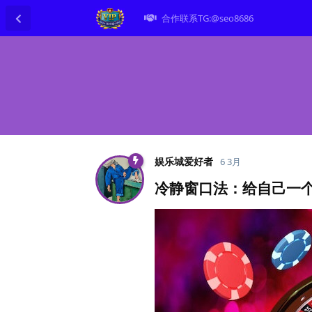
合作联系TG:@seo8686
娱乐城爱好者
6 3月
冷静窗口法：给自己一