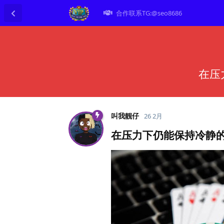
合作联系TG:@seo8686
在压
叫我靓仔
26 2月
在压力下仍能保持冷静