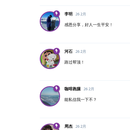
李明
26 2月
感恩分享，好人一生平安！
河石
26 2月
路过帮顶！
咖啡跑腿
26 2月
能私信我一下不？
周杰
26 2月