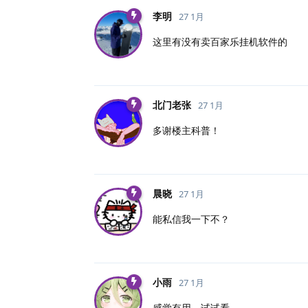
李明
27 1月
这里有没有卖百家乐挂机软件的
北门老张
27 1月
多谢楼主科普！
晨晓
27 1月
能私信我一下不？
小雨
27 1月
感觉有用，试试看。