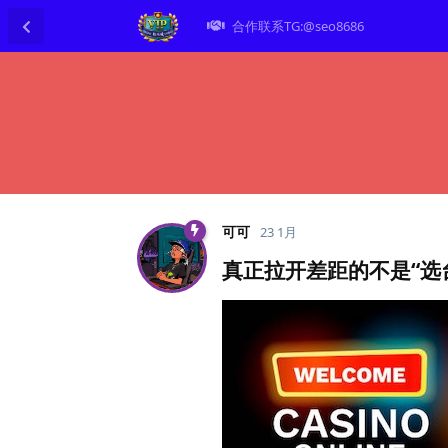
合作联系TG:@seo8686
可可
23 1月
真正拉开差距的不是“选台