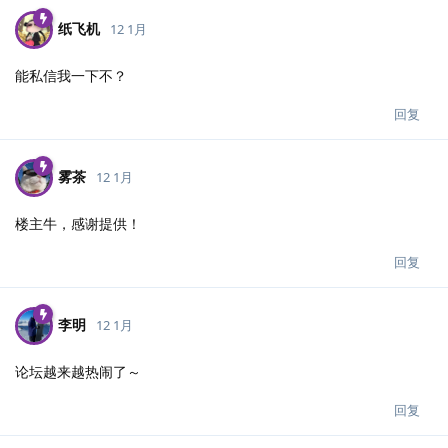
纸飞机
12 1月
能私信我一下不？
回复
雾茶
12 1月
楼主牛，感谢提供！
回复
李明
12 1月
论坛越来越热闹了～
回复