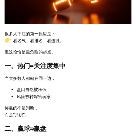
很多人下注的第一反应是：
看名气、看排名、看连胜。
但这恰恰是最危险的起点。
一、热门=关注度集中
当大多数人都站在同一边：
盘口自然被压低
风险被转嫁给玩家
你赢的不是判断，
而是“共识”。
二、赢球≠赢盘