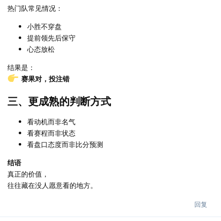
热门队常见情况：
小胜不穿盘
提前领先后保守
心态放松
结果是：
赛果对，投注错
三、更成熟的判断方式
看动机而非名气
看赛程而非状态
看盘口态度而非比分预测
结语
真正的价值，
往往藏在没人愿意看的地方。
回复