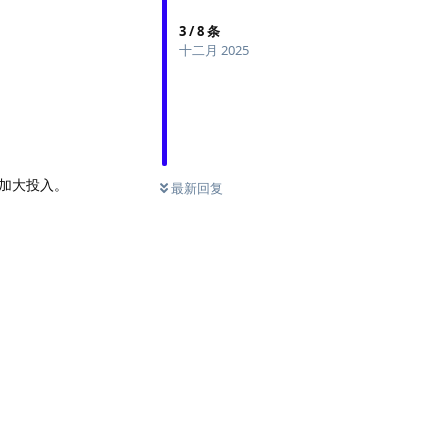
3
/
8
条
十二月 2025
加大投入。
最新回复