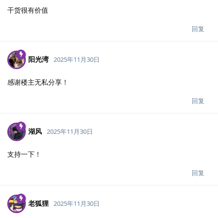
干货很有价值
回复
阳光湾
2025年11月30日
感谢楼主无私分享！
回复
湖风
2025年11月30日
支持一下！
回复
老狐狸
2025年11月30日