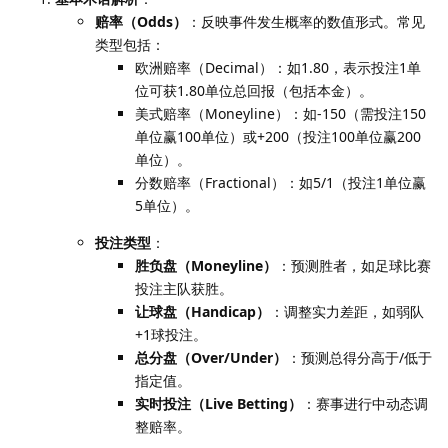
赔率（Odds）
：反映事件发生概率的数值形式。常见
类型包括：
欧洲赔率（Decimal）：如1.80，表示投注1单
位可获1.80单位总回报（包括本金）。
美式赔率（Moneyline）：如-150（需投注150
单位赢100单位）或+200（投注100单位赢200
单位）。
分数赔率（Fractional）：如5/1（投注1单位赢
5单位）。
投注类型
：
胜负盘（Moneyline）
：预测胜者，如足球比赛
投注主队获胜。
让球盘（Handicap）
：调整实力差距，如弱队
+1球投注。
总分盘（Over/Under）
：预测总得分高于/低于
指定值。
实时投注（Live Betting）
：赛事进行中动态调
整赔率。