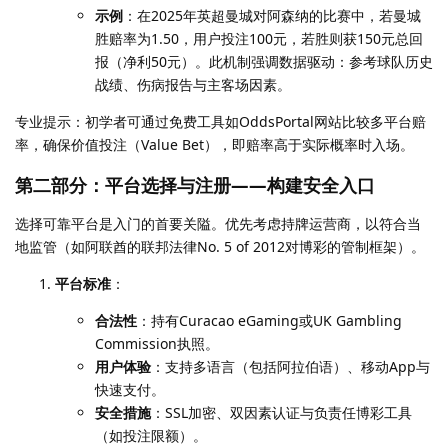
示例
：在2025年英超曼城对阿森纳的比赛中，若曼城
胜赔率为1.50，用户投注100元，若胜则获150元总回
报（净利50元）。此机制强调数据驱动：参考球队历史
战绩、伤病报告与主客场因素。
专业提示：初学者可通过免费工具如OddsPortal网站比较多平台赔
率，确保价值投注（Value Bet），即赔率高于实际概率时入场。
第二部分：平台选择与注册——构建安全入口
选择可靠平台是入门的首要关隘。优先考虑持牌运营商，以符合当
地监管（如阿联酋的联邦法律No. 5 of 2012对博彩的管制框架）。
平台标准
：
合法性
：持有Curacao eGaming或UK Gambling
Commission执照。
用户体验
：支持多语言（包括阿拉伯语）、移动App与
快速支付。
安全措施
：SSL加密、双因素认证与负责任博彩工具
（如投注限额）。