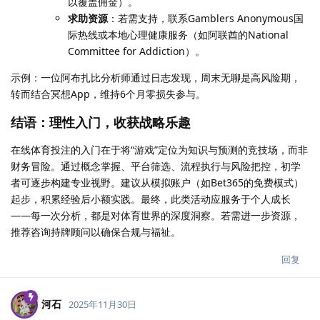
以覆盖佣金）。
求助资源
：若需支持，联系Gamblers Anonymous国
际热线或本地心理健康服务（如阿联酋的National
Committee for Addiction）。
示例：一位阿布扎比分析师通过日志发现，周末无聊是高风险期，
转而结合冥想App，维持6个月零损失参与。
结语：理性入门，收获战略乐趣
在线体育投注的入门在于将“游戏”定位为知识与预测的竞技场，而非
财务冒险。通过概念掌握、平台筛选、流程执行与风险把控，初学
者可逐步构建专业视野。建议从模拟账户（如Bet365的免费模式）
起步，积累经验后小额实践。最终，此类活动应服务于个人成长
——每一次分析，都是对体育世界的深度洞察。若需进一步资源，
推荐咨询持牌顾问以确保合规与福祉。
回复
河石
2025年11月30日