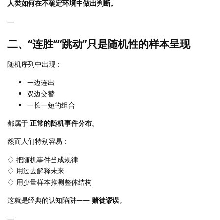
人类如何在不确定环境中做出判断。
—
二、“连胜”“跳动”只是随机性的样本呈现
随机序列中出现：
一边连出
双边交替
一长一短的组合
都属于
正常的随机事件分布
。
然而人们特别容易：
♢ 把随机事件当成规律
♢ 用过去解释未来
♢ 用少量样本推测整体结构
这就是经典的认知陷阱——
赌徒谬误
。
—