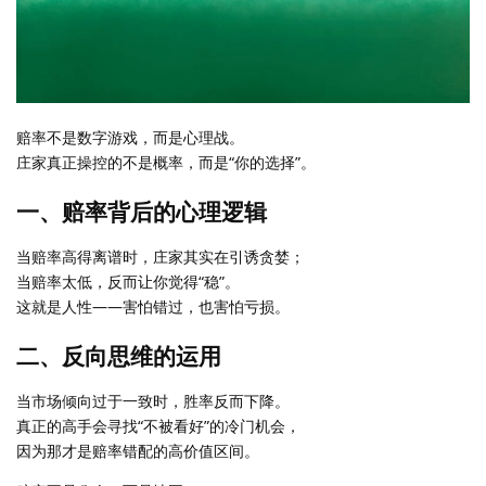
赔率不是数字游戏，而是心理战。
庄家真正操控的不是概率，而是“你的选择”。
一、赔率背后的心理逻辑
当赔率高得离谱时，庄家其实在引诱贪婪；
当赔率太低，反而让你觉得“稳”。
这就是人性——害怕错过，也害怕亏损。
二、反向思维的运用
当市场倾向过于一致时，胜率反而下降。
真正的高手会寻找“不被看好”的冷门机会，
因为那才是赔率错配的高价值区间。