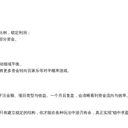
比例，锁定利润；
部分资金。
动领域平衡。
将更多资金转向百家乐等对半概率游戏。
录下注金额、项目类型与收益。一个月后复盘，会清晰看到资金流向与效率
只有建立稳定的结构，你才能在各种玩法中游刃有余，真正实现“稳中求盈