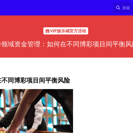
VIP娱乐城官方活动
跨领域资金管理：如何在不同博彩项目间平衡风
在不同博彩项目间平衡风险