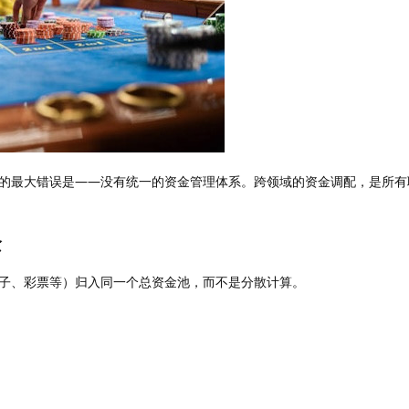
的最大错误是——没有统一的资金管理体系。跨领域的资金调配，是所有
念
子、彩票等）归入同一个总资金池，而不是分散计算。