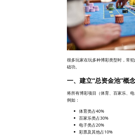
很多玩家在玩多种博彩类型时，常犯
础功。
一、建立“总资金池”概
将所有博彩项目（体育、百家乐、电
例如：
体育类占40%
百家乐类占30%
电子类占20%
彩票及其他占10%