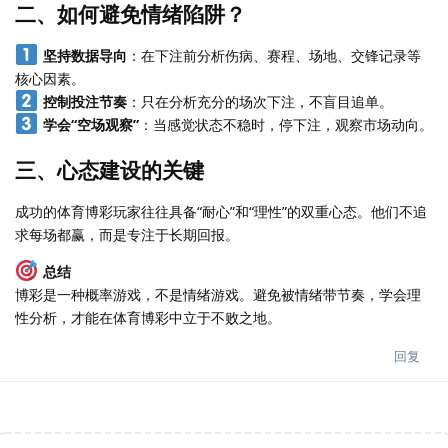
二、如何避免情绪陷阱？
坚持数据导向
：在下注前分析伤病、赛程、场地、交锋记录等
核心因素。
控制投注节奏
：只在分析充分的场次下注，不盲目追单。
学会“空场观察”
：当感觉状态不稳时，停下注，观察市场动向。
三、心态建设的关键
成功的体育博彩玩家往往具备“耐心”和“理性”的双重心态。他们不追
求每场都赢，而是专注于长期回报。
总结
博彩是一种概率游戏，不是情绪游戏。避免被情绪带节奏，学会理
性分析，才能在体育博彩中立于不败之地。
回复