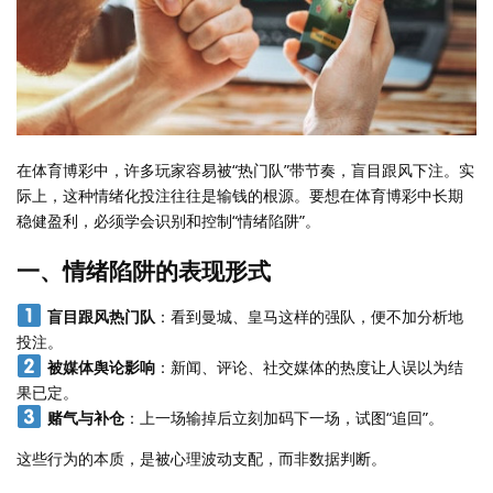
在体育博彩中，许多玩家容易被“热门队”带节奏，盲目跟风下注。实
际上，这种情绪化投注往往是输钱的根源。要想在体育博彩中长期
稳健盈利，必须学会识别和控制“情绪陷阱”。
一、情绪陷阱的表现形式
盲目跟风热门队
：看到曼城、皇马这样的强队，便不加分析地
投注。
被媒体舆论影响
：新闻、评论、社交媒体的热度让人误以为结
果已定。
赌气与补仓
：上一场输掉后立刻加码下一场，试图“追回”。
这些行为的本质，是被心理波动支配，而非数据判断。