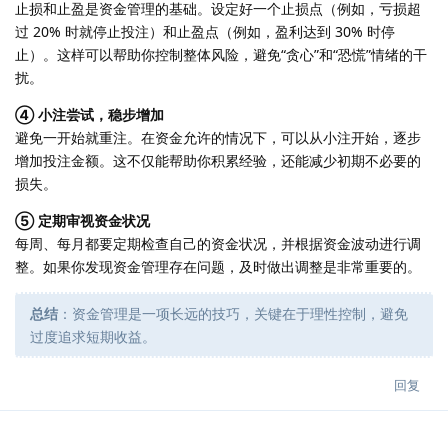
止损和止盈是资金管理的基础。设定好一个止损点（例如，亏损超
过 20% 时就停止投注）和止盈点（例如，盈利达到 30% 时停
止）。这样可以帮助你控制整体风险，避免“贪心”和“恐慌”情绪的干
扰。
④ 小注尝试，稳步增加
避免一开始就重注。在资金允许的情况下，可以从小注开始，逐步
增加投注金额。这不仅能帮助你积累经验，还能减少初期不必要的
损失。
⑤ 定期审视资金状况
每周、每月都要定期检查自己的资金状况，并根据资金波动进行调
整。如果你发现资金管理存在问题，及时做出调整是非常重要的。
总结
：资金管理是一项长远的技巧，关键在于理性控制，避免
过度追求短期收益。
回复