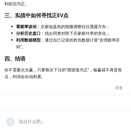
利依旧为正。
三、实战中如何寻找正EV点
看赔率波动
：庄家临盘前的细微调整往往透露方向；
分析历史盘口
：找出同类对阵下庄家赔付率的变化；
利用数据模型
：通过自己记录的胜负数据计算“合理赔率区
间”。
四、结语
你不需要次次赢，只要每次下注的“期望值为正”，输赢就不再是焦
点，利润会自动积累。
回复
说点什么吧...