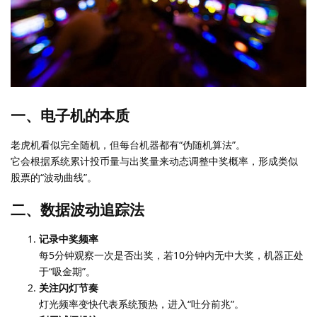
一、电子机的本质
老虎机看似完全随机，但每台机器都有“伪随机算法”。
它会根据系统累计投币量与出奖量来动态调整中奖概率，形成类似
股票的“波动曲线”。
二、数据波动追踪法
记录中奖频率
每5分钟观察一次是否出奖，若10分钟内无中大奖，机器正处
于“吸金期”。
关注闪灯节奏
灯光频率变快代表系统预热，进入“吐分前兆”。