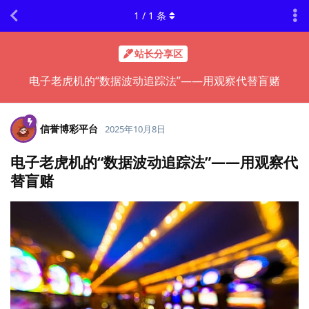
1
/
1
条
站长分享区
电子老虎机的“数据波动追踪法”——用观察代替盲赌
信誉博彩平台
2025年10月8日
电子老虎机的“数据波动追踪法”——用观察代
替盲赌