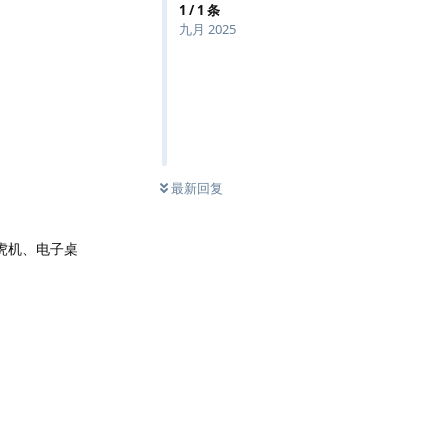
1
/
1
条
九月 2025
最新回复
虎机、电子桌