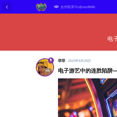
合作联系TG:@seo8686
电
菲菲
2025年9月20日
电子游艺中的连胜陷阱—