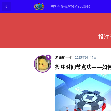
合作联系TG:@seo8686
投注
老赌徒一个
2025年9月17日
投注时间节点法——如