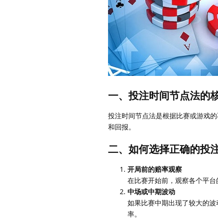
一、投注时间节点法的
投注时间节点法是根据比赛或游戏的
和回报。
二、如何选择正确的投
开局前的赔率观察
在比赛开始前，观察各个平台
中场或中期波动
如果比赛中期出现了较大的波
率。