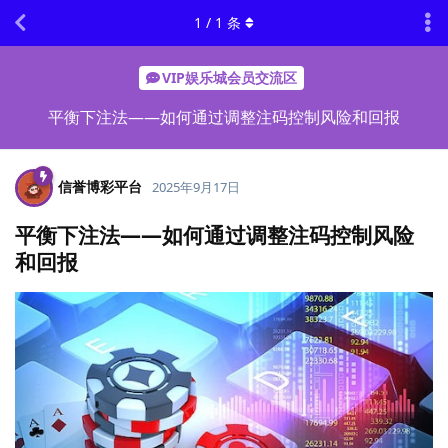
1
/
1
条
VIP娱乐城会员交流区
平衡下注法——如何通过调整注码控制风险和回报
信誉博彩平台
2025年9月17日
平衡下注法——如何通过调整注码控制风险
和回报