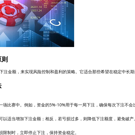
原则
下注金额，来实现风险控制和盈利的策略。它适合那些希望在稳定中长期
法
一场比赛中。例如，资金的5%-10%用于每一局下注，确保每次下注不会
可以适当增加下注金额；相反，若亏损过多，则降低下注额度，避免破产
损限制时，立即停止下注，保持资金稳定。