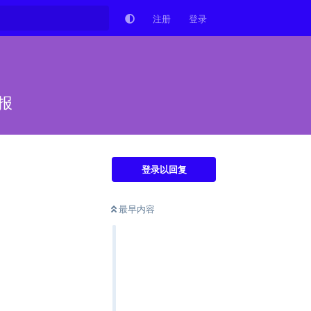
注册
登录
报
登录以回复
最早内容