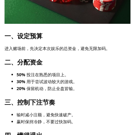
一、设定预算
进入赌场前，先决定本次娱乐的总资金，避免无限加码。
二、分配资金
50%
投注在熟悉的项目上。
30%
用于尝试波动较大的游戏。
20%
保留机动，防止全盘皆输。
三、控制下注节奏
输时减小注额，避免快速破产。
赢时保持冷静，不要过快加码。