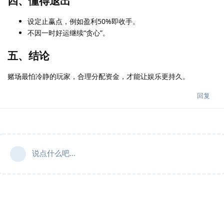
四、懂得退出
设定止赢点，例如盈利50%即收手。
不因一时好运继续“贪心”。
五、结论
赌场最怕冷静的玩家，合理分配资金，才能让娱乐更持久。
回复
说点什么吧...