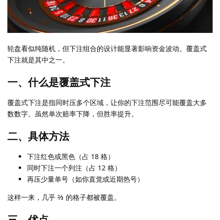
轮盘看似纯随机，但下注组合的设计能显著影响资金波动。覆盖式
下注就是其中之一。
一、什么是覆盖式下注
覆盖式下注是指同时压多个区域，让你的下注范围尽可能覆盖大多
数数字。虽然单次赔率下降，但胜率提升。
二、具体方法
下注红色或黑色（占 18 格）
同时下注一个列注（占 12 格）
再压少量单号（如你直觉或近期热号）
这样一来，几乎 ⅔ 的格子都被覆盖。
三、优点