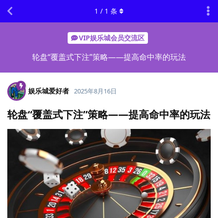
1
/
1
条
VIP娱乐城会员交流区
轮盘“覆盖式下注”策略——提高命中率的玩法
娱乐城爱好者
2025年8月16日
轮盘“覆盖式下注”策略——提高命中率的玩法