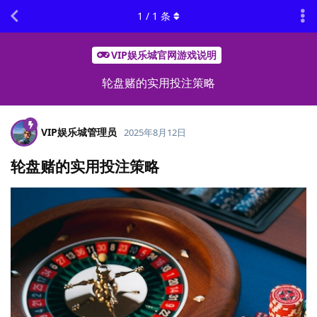
1
/
1
条
VIP娱乐城官网游戏说明
轮盘赌的实用投注策略
VIP娱乐城管理员
2025年8月12日
轮盘赌的实用投注策略