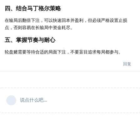
四、结合马丁格尔策略
在输局后翻倍下注，可以快速回本并盈利，但必须严格设置止损
点，否则容易在长输局中资金耗尽。
五、掌握节奏与耐心
轮盘赌需要等待合适的局面下注，不要盲目追求每局都参与。
回复
说点什么吧...