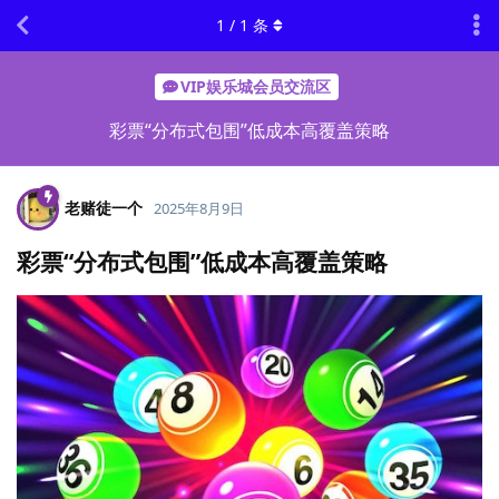
1
/
1
条
VIP娱乐城会员交流区
彩票“分布式包围”低成本高覆盖策略
老赌徒一个
2025年8月9日
彩票“分布式包围”低成本高覆盖策略