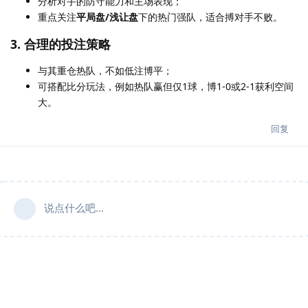
分析对手的防守能力和主场表现；
重点关注
平局盘/浅让盘
下的热门强队，适合搏对手不败。
3. 合理的投注策略
与其重仓热队，不如低注博平；
可搭配比分玩法，例如热队赢但仅1球，博1-0或2-1获利空间
大。
回复
说点什么吧...