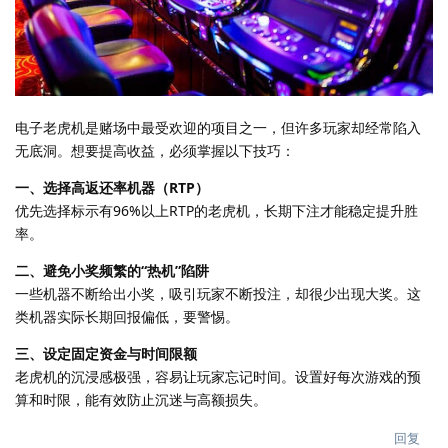
电子老虎机是赌场中最受欢迎的项目之一，但许多玩家却经常陷入
无底洞。想要提高收益，必须掌握以下技巧：
一、选择高返还率机器（RTP）
优先选择标示有96%以上RTP的老虎机，长期下注才能稳定提升胜
率。
二、避免小奖频繁的“热机”陷阱
一些机器不断给出小奖，吸引玩家不断投注，却很少出现大奖。这
类机器实际长期回报偏低，要警惕。
三、设定固定资金与时间限额
老虎机的沉浸感极强，容易让玩家忘记时间。设置好每次游戏的预
算和时限，能有效防止沉迷与高额损失。
回复