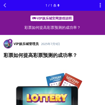
1
/
1
条
VIP娱乐城官网游戏说明
彩票如何提高彩票预测的成功率？
VIP娱乐城管理员
2025年7月9日
彩票如何提高彩票预测的成功率？