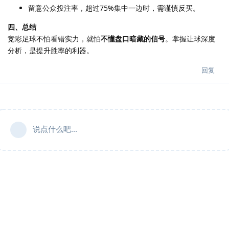
留意公众投注率，超过75%集中一边时，需谨慎反买。
四、总结
竞彩足球不怕看错实力，就怕
不懂盘口暗藏的信号
。掌握让球深度
分析，是提升胜率的利器。
回复
说点什么吧...